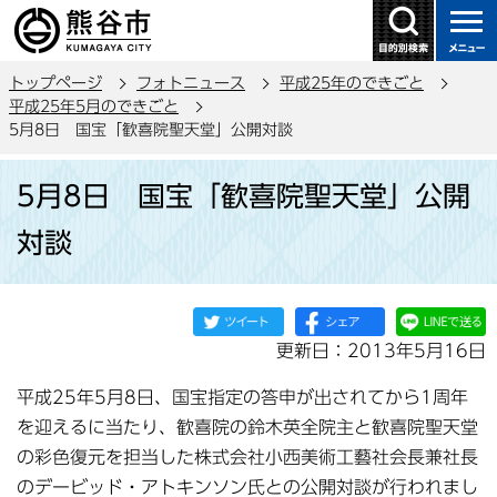
こ
の
ペ
トップページ
フォトニュース
平成25年のできごと
ー
平成25年5月のできごと
ジ
5月8日 国宝「歓喜院聖天堂」公開対談
の
本
先
5月8日 国宝「歓喜院聖天堂」公開
文
頭
こ
で
対談
こ
す
か
ら
更新日：2013年5月16日
平成25年5月8日、国宝指定の答申が出されてから1周年
を迎えるに当たり、歓喜院の鈴木英全院主と歓喜院聖天堂
の彩色復元を担当した株式会社小西美術工藝社会長兼社長
のデービッド・アトキンソン氏との公開対談が行われまし