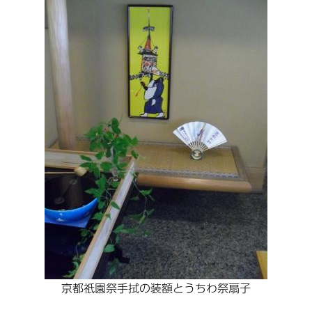
京都祇園祭手拭の装額とうちわ祭扇子