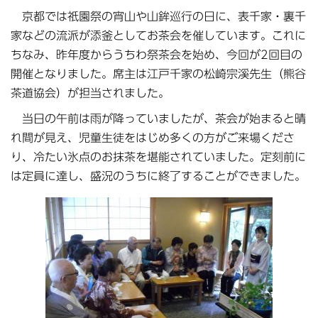
京都では祇園祭の宵山や山鉾巡行の日に、表千家・裏千
家などの流派が添釜としてお茶会を催しています。これに
ちなみ、昨年度からうちわ祭茶会を始め、今回が2回目の
開催となりました。席主は江戸千家の松崎宗溪先生（熊谷
茶道協会）が担当されました。
当日の午前は雨が降っていましたが、茶会が始まると晴
れ間が見え、児童生徒をはじめ多くの方がご来場くださ
り、冷たい氷点のお抹茶を堪能されていました。定刻前に
は定員に達し、盛況のうちに終了することができました。