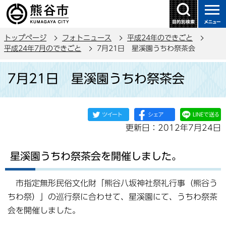
こ
の
ペ
トップページ
フォトニュース
平成24年のできごと
ー
平成24年7月のできごと
7月21日 星溪園うちわ祭茶会
ジ
本
の
7月21日 星溪園うちわ祭茶会
文
先
こ
頭
こ
で
か
す
更新日：2012年7月24日
ら
星溪園うちわ祭茶会を開催しました。
市指定無形民俗文化財「熊谷八坂神社祭礼行事（熊谷う
ちわ祭）」の巡行祭に合わせて、星溪園にて、うちわ祭茶
会を開催しました。