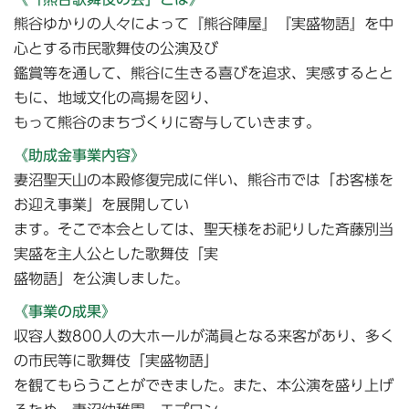
熊谷ゆかりの人々によって『熊谷陣屋』『実盛物語』を中
心とする市民歌舞伎の公演及び
鑑賞等を通して、熊谷に生きる喜びを追求、実感するとと
もに、地域文化の高揚を図り、
もって熊谷のまちづくりに寄与していきます。
《助成金事業内容》
妻沼聖天山の本殿修復完成に伴い、熊谷市では「お客様を
お迎え事業」を展開してい
ます。そこで本会としては、聖天様をお祀りした斉藤別当
実盛を主人公とした歌舞伎「実
盛物語」を公演しました。
《事業の成果》
収容人数800人の大ホールが満員となる来客があり、多く
の市民等に歌舞伎「実盛物語」
を観てもらうことができました。また、本公演を盛り上げ