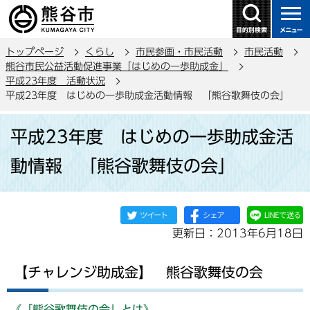
こ
の
ペ
トップページ
くらし
市民参画・市民活動
市民活動
ー
熊谷市民公益活動促進事業「はじめの一歩助成金」
ジ
平成23年度 活動状況
の
平成23年度 はじめの一歩助成金活動情報 「熊谷歌舞伎の会」
先
本
頭
平成23年度 はじめの一歩助成金活
文
で
こ
動情報 「熊谷歌舞伎の会」
す
こ
か
ら
更新日：2013年6月18日
【チャレンジ助成金】 熊谷歌舞伎の会
《「熊谷歌舞伎の会」とは》