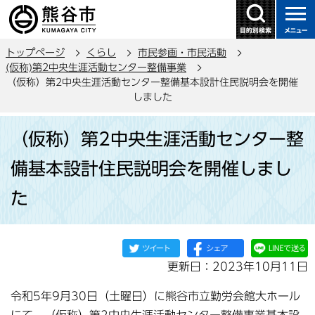
こ
の
ペ
トップページ
くらし
市民参画・市民活動
ー
(仮称)第2中央生涯活動センター整備事業
ジ
（仮称）第2中央生涯活動センター整備基本設計住民説明会を開催
の
しました
先
本
頭
（仮称）第2中央生涯活動センター整
文
で
こ
備基本設計住民説明会を開催しまし
す
こ
た
か
ら
更新日：2023年10月11日
令和5年9月30日（土曜日）に熊谷市立勤労会館大ホール