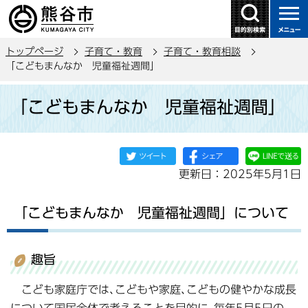
こ
の
ペ
トップページ
子育て・教育
子育て・教育相談
ー
「こどもまんなか 児童福祉週間」
ジ
本
の
「こどもまんなか 児童福祉週間」
文
先
こ
頭
こ
で
か
す
更新日：2025年5月1日
ら
「こどもまんなか 児童福祉週間」について
趣旨
こども家庭庁では､こどもや家庭､こどもの健やかな成長
について国民全体で考えることを目的に､毎年5月5日の