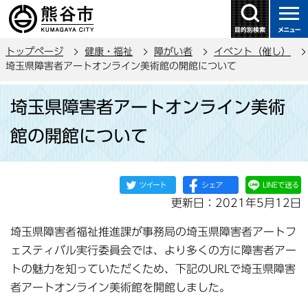
こ
の
ペ
トップページ
健康・福祉
障がい者
イベント（催し）
ー
埼玉県障害者アートオンライン美術館の開館について
ジ
本
の
埼玉県障害者アートオンライン美術
文
先
こ
頭
館の開館について
こ
で
か
す
ら
更新日：2021年5月12日
埼玉県障害者福祉推進課が事務局の埼玉県障害者アートフ
ェスティバル実行委員会では、より多くの方に障害者アー
トの魅力を知っていただくため、下記のURLで埼玉県障害
者アートオンライン美術館を開館しました。