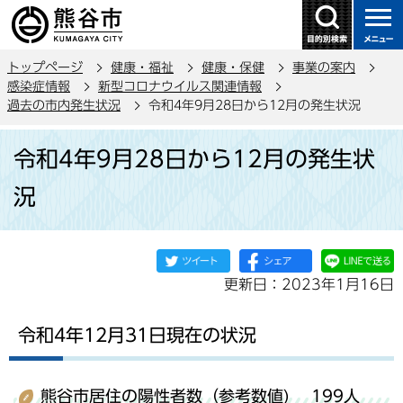
こ
の
ペ
トップページ
健康・福祉
健康・保健
事業の案内
ー
感染症情報
新型コロナウイルス関連情報
ジ
過去の市内発生状況
令和4年9月28日から12月の発生状況
の
本
先
令和4年9月28日から12月の発生状
文
頭
こ
で
況
こ
す
か
ら
更新日：2023年1月16日
令和4年12月31日現在の状況
熊谷市居住の陽性者数（参考数値) 199人