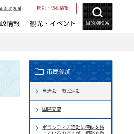
防災・防犯情報
ultilingual
目的別検索
市政情報
観光・イベント
市民参加
自治会・市民活動
国際交流
ボランティア活動に興味を持
っているのですが、相談や登