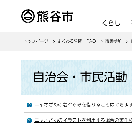
こ
の
ペ
くらし
ー
ジ
トップページ
よくある質問 FAQ
市民参加
の
先
頭
本
で
文
自治会・市民活動
す
こ
こ
か
ら
ニャオざねの着ぐるみを借りることはできま
ニャオざねのイラストを利用する場合の著作