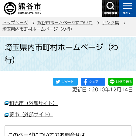
こ
の
ペ
トップページ
熊谷市ホームページについて
リンク集
ー
埼玉県内市町村ホームページ（わ行）
ジ
本
の
埼玉県内市町村ホームページ（わ
文
先
こ
頭
行）
こ
で
か
す
ら
更新日：2010年12月14日
和光市（外部サイト）
蕨市（外部サイト）
このページについてのお問合せは