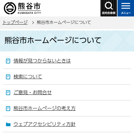
こ
の
ペ
トップページ
熊谷市ホームページについて
ー
ジ
本
熊谷市ホームページについて
の
文
先
こ
頭
こ
情報が見つからないときは
で
か
す
ら
検索について
ご意見・お問合せ
熊谷市ホームページの考え方
ウェブアクセシビリティ方針