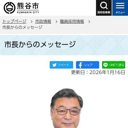
こ
の
ペ
トップページ
市政情報
職員採用情報
ー
市長からのメッセージ
ジ
本
の
市長からのメッセージ
文
先
こ
頭
こ
で
か
す
更新日：2026年1月16日
ら