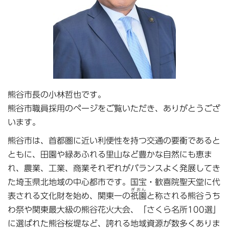
熊谷市長の小林哲也です。
熊谷市職員採用のページをご覧いただき、ありがとうござ
います。
熊谷市は、首都圏に近い利便性を持つ交通の要衝であると
ともに、田園や緑あふれる里山など豊かな自然にも恵ま
れ、農業、工業、商業それぞれがバランスよく発展してき
た埼玉県北地域の中心都市です。国宝・歓喜院聖天堂に代
ぎおん
表される文化財を始め、関東一の
祇園
と称される熊谷うち
わ祭や関東最大級の熊谷花火大会、「さくら名所100選」
に選ばれた熊谷桜堤など、誇れる地域資源が数多くありま