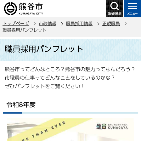
こ
の
ペ
トップページ
市政情報
職員採用情報
正規職員
ー
職員採用パンフレット
ジ
本
の
職員採用パンフレット
文
先
こ
頭
こ
で
熊谷市ってどんなところ？熊谷市の魅力ってなんだろう？
か
す
市職員の仕事ってどんなことをしているのかな？
ら
ぜひパンフレットをご覧ください！
令和8年度