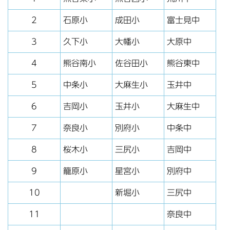
2
石原小
成田小
富士見中
3
久下小
大幡小
大原中
4
熊谷南小
佐谷田小
熊谷東中
5
中条小
大麻生小
玉井中
6
吉岡小
玉井小
大麻生中
7
奈良小
別府小
中条中
8
桜木小
三尻小
吉岡中
9
籠原小
星宮小
別府中
10
新堀小
三尻中
11
奈良中