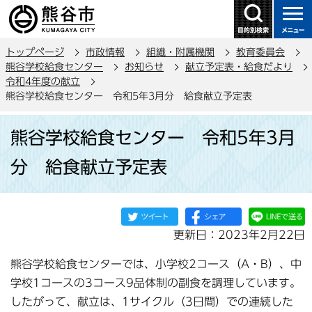
こ
の
ペ
トップページ
市政情報
組織・附属機関
教育委員会
ー
熊谷学校給食センター
お知らせ
献立予定表・給食だより
ジ
令和4年度の献立
の
熊谷学校給食センター 令和5年3月分 給食献立予定表
先
本
頭
熊谷学校給食センター 令和5年3月
文
で
こ
分 給食献立予定表
す
こ
か
ら
更新日：2023年2月22日
熊谷学校給食センターでは、小学校2コース（A・B）、中
学校1コースの3コース9品体制の副食を調理しています。
したがって、献立は、1サイクル（3日間）での連続した