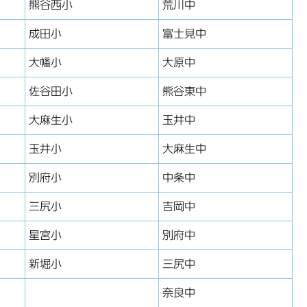
熊谷西小
荒川中
成田小
富士見中
大幡小
大原中
佐谷田小
熊谷東中
大麻生小
玉井中
玉井小
大麻生中
別府小
中条中
三尻小
吉岡中
星宮小
別府中
新堀小
三尻中
奈良中