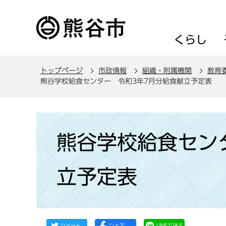
こ
の
ペ
くらし
ー
ジ
トップページ
市政情報
組織・附属機関
教育
の
熊谷学校給食センター 令和3年7月分給食献立予定表
先
頭
で
本
す
文
熊谷学校給食セン
こ
こ
立予定表
か
ら