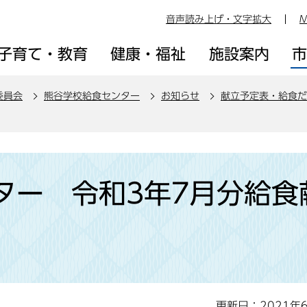
音声読み上げ・文字拡大
M
子育て・教育
健康・福祉
施設案内
委員会
熊谷学校給食センター
お知らせ
献立予定表・給食だ
ター 令和3年7月分給食
更新日：2021年