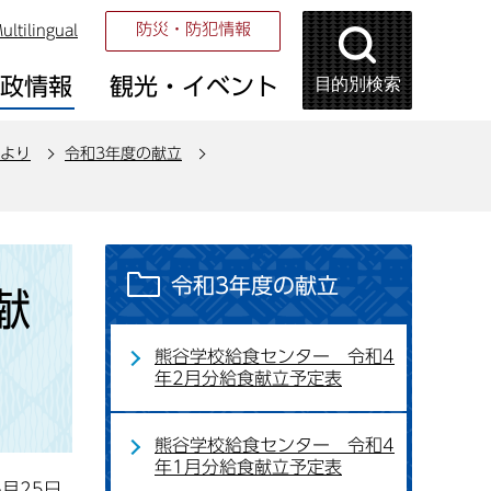
防災・防犯情報
ultilingual
目的別検索
市政情報
観光・イベント
より
令和3年度の献立
令和3年度の献立
献
熊谷学校給食センター 令和4
年2月分給食献立予定表
熊谷学校給食センター 令和4
年1月分給食献立予定表
6月25日