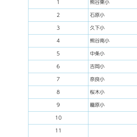
1
熊谷東小
2
石原小
3
久下小
4
熊谷南小
5
中条小
6
吉岡小
7
奈良小
8
桜木小
9
籠原小
10
11