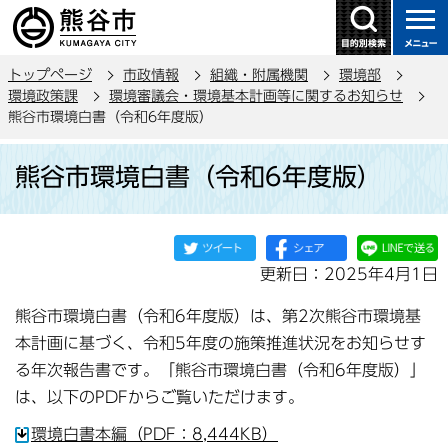
こ
の
ペ
トップページ
市政情報
組織・附属機関
環境部
ー
環境政策課
環境審議会・環境基本計画等に関するお知らせ
ジ
熊谷市環境白書（令和6年度版）
の
本
先
熊谷市環境白書（令和6年度版）
文
頭
こ
で
こ
す
か
更新日：2025年4月1日
ら
熊谷市環境白書（令和6年度版）は、第2次熊谷市環境基
本計画に基づく、令和5年度の施策推進状況をお知らせす
る年次報告書です。「熊谷市環境白書（令和6年度版）」
は、以下のPDFからご覧いただけます。
環境白書本編（PDF：8,444KB）