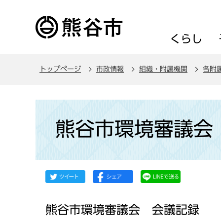
こ
の
ペ
くらし
ー
ジ
トップページ
市政情報
組織・附属機関
各附
の
先
頭
本
で
文
熊谷市環境審議会
す
こ
こ
か
ら
熊谷市環境審議会 会議記録