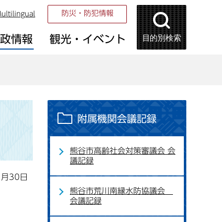
防災・防犯情報
ultilingual
目的別検索
市政情報
観光・イベント
附属機関会議記録
熊谷市高齢社会対策審議会 会
議記録
1月30日
熊谷市荒川南縁水防協議会
会議記録