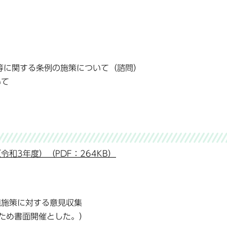
等に関する条例の施策について（諮問）
いて
和3年度）（PDF：264KB）
境施策に対する意見収集
ため書面開催とした。）