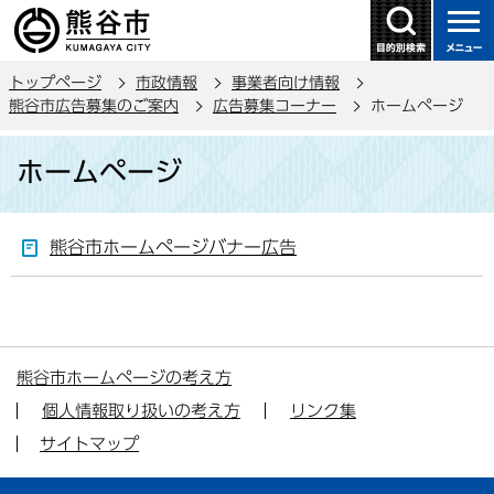
こ
の
ペ
トップページ
市政情報
事業者向け情報
ー
熊谷市広告募集のご案内
広告募集コーナー
ホームページ
ジ
本
の
ホームページ
文
先
こ
頭
こ
で
熊谷市ホームページバナー広告
か
す
ら
熊谷市ホームページの考え方
個人情報取り扱いの考え方
リンク集
サイトマップ