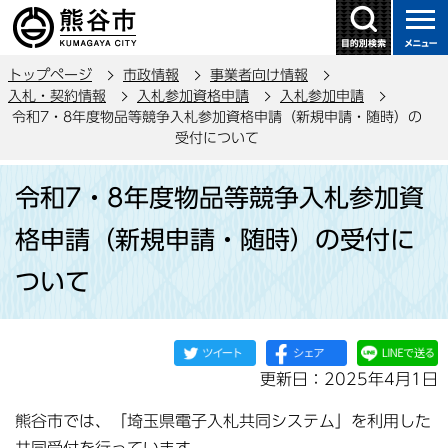
こ
の
ペ
トップページ
市政情報
事業者向け情報
ー
入札・契約情報
入札参加資格申請
入札参加申請
ジ
令和7・8年度物品等競争入札参加資格申請（新規申請・随時）の
の
受付について
先
本
頭
令和7・8年度物品等競争入札参加資
文
で
こ
格申請（新規申請・随時）の受付に
す
こ
ついて
か
ら
更新日：2025年4月1日
熊谷市では、「埼玉県電子入札共同システム」を利用した