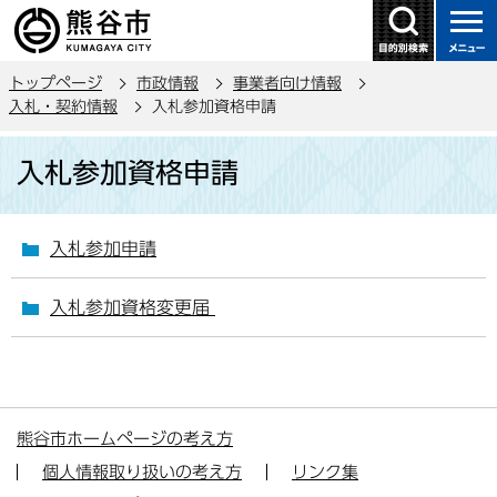
こ
の
ペ
トップページ
市政情報
事業者向け情報
ー
入札・契約情報
入札参加資格申請
ジ
本
の
入札参加資格申請
文
先
こ
頭
こ
で
入札参加申請
か
す
ら
入札参加資格変更届
熊谷市ホームページの考え方
個人情報取り扱いの考え方
リンク集