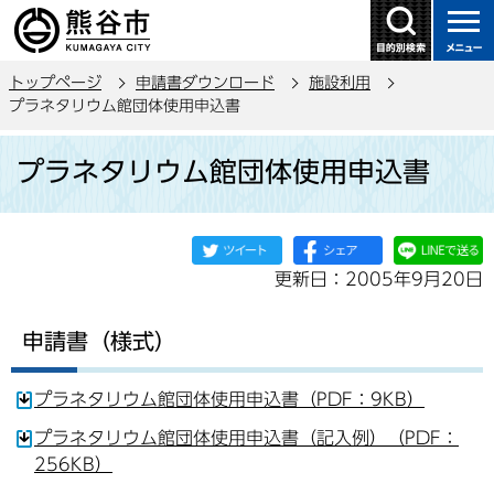
こ
の
ペ
トップページ
申請書ダウンロード
施設利用
ー
プラネタリウム館団体使用申込書
ジ
本
の
プラネタリウム館団体使用申込書
文
先
こ
頭
こ
で
か
す
更新日：2005年9月20日
ら
申請書（様式）
プラネタリウム館団体使用申込書（PDF：9KB）
プラネタリウム館団体使用申込書（記入例）（PDF：
256KB）