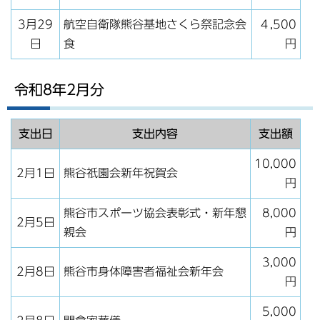
3月29
航空自衛隊熊谷基地さくら祭記念会
４,500
日
食
円
令和8年2月分
支出日
支出内容
支出額
10,000
2月1日
熊谷祇園会新年祝賀会
円
熊谷市スポーツ協会表彰式・新年懇
8,000
2月5日
親会
円
3,000
2月8日
熊谷市身体障害者福祉会新年会
円
5,000