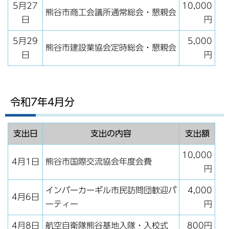
5月27
10,000
熊谷市商工会議所通常総会・懇親会
日
円
5月29
5,000
熊谷市建設業協会定時総会・懇親会
日
円
令和7年4月分
支出日
支出の内容
支出額
10,000
4月1日
熊谷市国際交流協会年度会費
円
インバーカーギル市民訪問団歓迎パ
4,000
4月6日
ーティー
円
4月8日
航空自衛隊熊谷基地入隊・入校式
800円