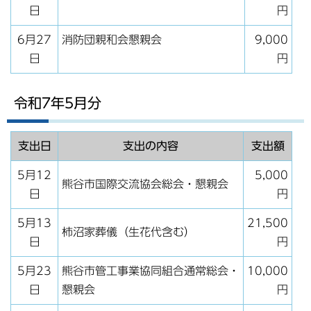
日
円
6月27
消防団親和会懇親会
9,000
日
円
令和7年5月分
支出日
支出の内容
支出額
5月12
5,000
熊谷市国際交流協会総会・懇親会
日
円
5月13
21,500
柿沼家葬儀（生花代含む）
日
円
5月23
熊谷市管工事業協同組合通常総会・
10,000
日
懇親会
円