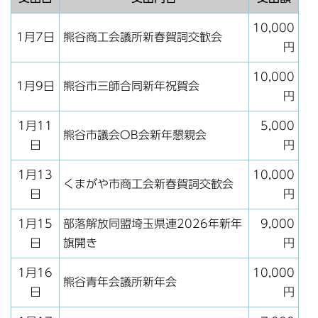
10,000
1月7日
熊谷商工会議所新春賀詞交歓会
円
10,000
1月9日
熊谷市三師合同新年祝賀会
円
1月11
5,000
熊谷市議会OB会新年懇親会
日
円
1月13
10,000
くまがや市商工会新春賀詞交歓会
日
円
1月15
部落解放同盟埼玉県連2026年新年
9,000
日
旗開き
円
1月16
10,000
熊谷青年会議所新年会
日
円