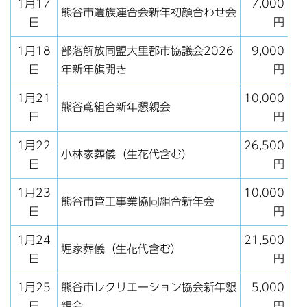
1月17
7,000
熊谷市遺族連合会新年初顔合わせ会
日
円
1月18
部落解放同盟大里郡市協議会2026
9,000
日
年新年旗開き
円
1月21
10,000
熊谷鳶組合新年懇親会
日
円
1月22
26,500
小林家葬儀（生花代含む）
日
円
1月23
10,000
熊谷市管工事業協同組合新年会
日
円
1月24
21,500
堀家葬儀（生花代含む）
日
円
1月25
熊谷市レクリエーション協会新年懇
5,000
日
親会
円