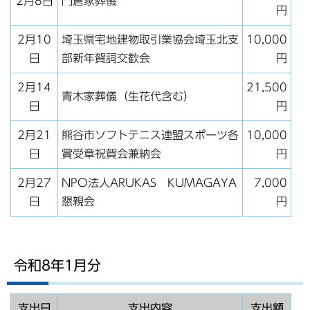
2月8日
門倉家葬儀
円
2月10
埼玉県宅地建物取引業協会埼玉北支
10,000
日
部新年賀詞交歓会
円
2月14
21,500
青木家葬儀（生花代含む）
日
円
2月21
熊谷市ソフトテニス連盟スポーツ各
10,000
日
賞受章祝賀会兼納会
円
2月27
NPO法人ARUKAS KUMAGAYA
7,000
日
懇親会
円
令和8年1月分
支出日
支出内容
支出額