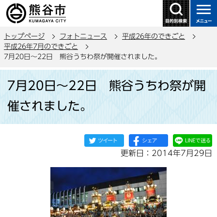
こ
の
ペ
トップページ
フォトニュース
平成26年のできごと
ー
平成26年7月のできごと
ジ
7月20日～22日 熊谷うちわ祭が開催されました。
の
本
先
7月20日～22日 熊谷うちわ祭が開
文
頭
こ
で
催されました。
こ
す
か
ら
更新日：2014年7月29日