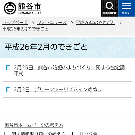
こ
の
ペ
トップページ
フォトニュース
平成26年のできごと
ー
平成26年2月のできごと
ジ
本
の
平成26年2月のできごと
文
先
こ
頭
こ
で
2月25日 熊谷市防犯のまちづくりに関する協定調
か
す
印式
ら
2月2日 グリーンツーリズムインめぬま
熊谷市ホームページの考え方
個人情報取り扱いの考え方
リンク集