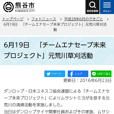
こ
の
ペ
トップページ
フォトニュース
平成28年6月のできごと
ー
6月19日 「チームエナセーブ未来プロジェクト」元荒川草刈活
ジ
動
の
本
先
6月19日 「チームエナセーブ未来
文
頭
こ
で
プロジェクト」元荒川草刈活動
こ
す
か
ら
更新日：2016年6月23日
ダンロップ・日本ユネスコ協会連盟による「チームエナセ
ーブ未来プロジェクト」によりムサシトミヨが生息する元
荒川の清掃活動を実施しました。
当日はダンロップタイヤ関東社員およびその家族、ムサシ