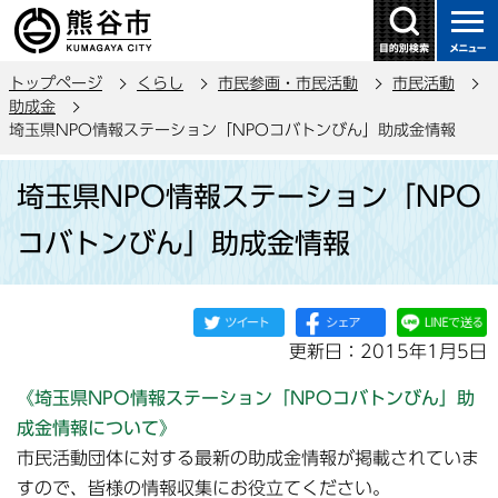
こ
の
ペ
トップページ
くらし
市民参画・市民活動
市民活動
ー
助成金
ジ
埼玉県NPO情報ステーション「NPOコバトンびん」助成金情報
の
本
先
埼玉県NPO情報ステーション「NPO
文
頭
こ
で
コバトンびん」助成金情報
こ
す
か
ら
更新日：2015年1月5日
《埼玉県NPO情報ステーション「NPOコバトンびん」助
成金情報について》
市民活動団体に対する最新の助成金情報が掲載されていま
すので、皆様の情報収集にお役立てください。