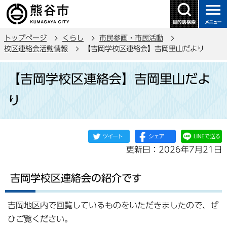
こ
の
ペ
トップページ
くらし
市民参画・市民活動
ー
校区連絡会活動情報
【吉岡学校区連絡会】吉岡里山だより
ジ
本
の
【吉岡学校区連絡会】吉岡里山だよ
文
先
こ
頭
り
こ
で
か
す
ら
更新日：2026年7月21日
吉岡学校区連絡会の紹介です
吉岡地区内で回覧しているものをいただきましたので、ぜ
ひご覧ください。