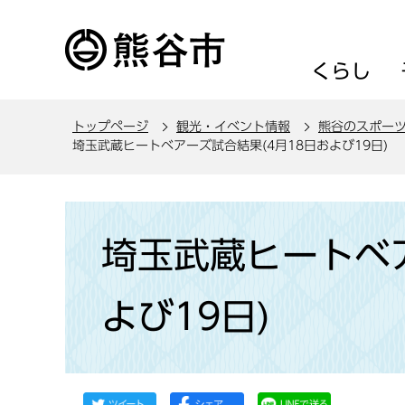
こ
の
ペ
くらし
ー
ジ
トップページ
観光・イベント情報
熊谷のスポー
の
埼玉武蔵ヒートベアーズ試合結果(4月18日および19日)
先
頭
で
本
す
文
埼玉武蔵ヒートベア
こ
こ
よび19日)
か
ら