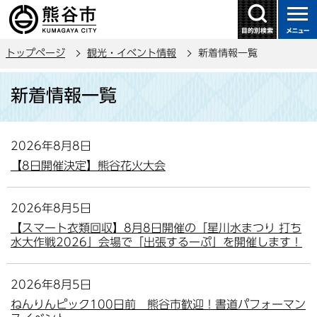
こ
の
ペ
トップページ
観光・イベント情報
新着情報一覧
ー
ジ
本
新着情報一覧
の
文
先
こ
頭
こ
2026年8月8日
で
か
【8日開催決定】熊谷花火大会
す
ら
2026年8月5日
【スマート衣類回収】8月8日開催の「星川水まつり 打ち
水大作戦2026」会場で「出張するーぷ」を開催します！
2026年8月5日
ねんりんピック100日前 熊谷市歓迎！書道パフォーマン