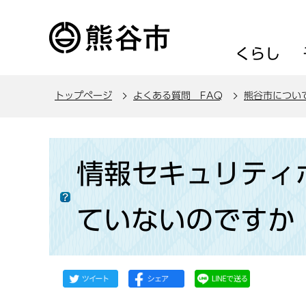
こ
の
ペ
くらし
ー
ジ
トップページ
よくある質問 FAQ
熊谷市につい
の
先
頭
本
で
文
情報セキュリティ
す
こ
こ
ていないのですか
か
ら