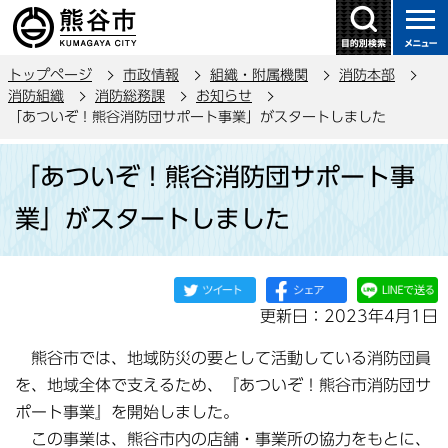
こ
の
ペ
トップページ
市政情報
組織・附属機関
消防本部
ー
消防組織
消防総務課
お知らせ
ジ
「あついぞ！熊谷消防団サポート事業」がスタートしました
の
本
先
「あついぞ！熊谷消防団サポート事
文
頭
こ
で
業」がスタートしました
こ
す
か
ら
更新日：2023年4月1日
熊谷市では、地域防災の要として活動している消防団員
を、地域全体で支えるため、『あついぞ！熊谷市消防団サ
ポート事業』を開始しました。
この事業は、熊谷市内の店舗・事業所の協力をもとに、