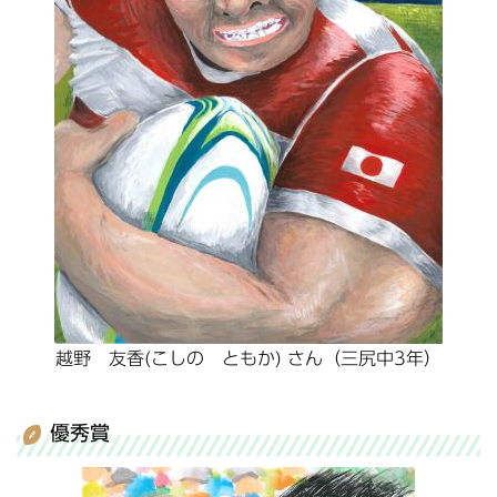
越野 友香(こしの ともか) さん（三尻中3年）
優秀賞