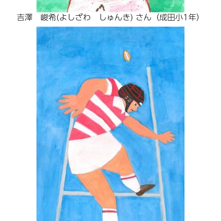
吉澤 峻希(よしざわ しゅんき) さん（成田小1年）