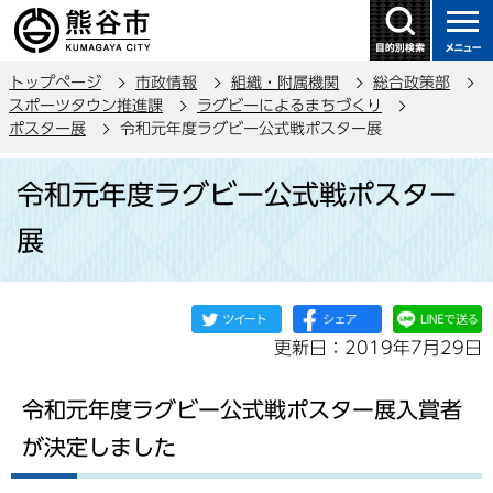
こ
の
ペ
トップページ
市政情報
組織・附属機関
総合政策部
ー
スポーツタウン推進課
ラグビーによるまちづくり
ジ
ポスター展
令和元年度ラグビー公式戦ポスター展
の
本
先
令和元年度ラグビー公式戦ポスター
文
頭
こ
で
展
こ
す
か
ら
更新日：2019年7月29日
令和元年度ラグビー公式戦ポスター展入賞者
が決定しました