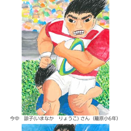
今中 諒子(いまなか りょうこ) さん（籠原小6年）