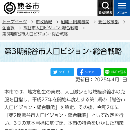
こ
の
ペ
トップページ
市政情報
組織・附属機関
総合政策部
ー
企画課
熊谷市人口ビジョン･総合戦略
ジ
第3期熊谷市人口ビジョン･総合戦略
の
本
先
第3期熊谷市人口ビジョン･総合戦略
文
頭
こ
で
こ
す
か
更新日：2025年4月1日
ら
本市では、地方創生の実現、人口減少と地域経済縮小の克
服を目指し、平成27年を開始年度とする第1期の「熊谷市
人口ビジョン・総合戦略」を策定、その後、令和2年に
「第2期熊谷市人口ビジョン・総合戦略」として改定を行
い、3つの基本目標に基づき、本市の特色をいかした施策