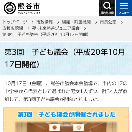
こ
の
ペ
トップページ
市政情報
組織・附属機関
市長公室
ー
広報広聴課
夢･未来熊谷ジュニア議会
ジ
第3回 子ども議会（平成20年10月17日開催）
の
本
先
第3回 子ども議会（平成20年10月
文
頭
こ
で
17日開催）
こ
す
か
ら
10月17日（金曜）、熊谷市議会本会議場で、市内の17の
中学校から代表として選ばれた男女1人ずつ、計34人が参
加して、第3回子ども議会が開催されました。