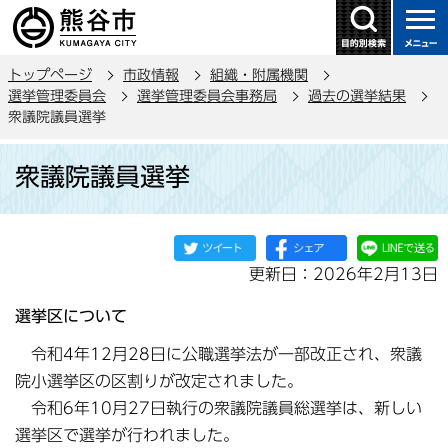
こ
の
ペ
トップページ
市政情報
組織・附属機関
ー
選挙管理委員会
選挙管理委員会事務局
過去の選挙結果
ジ
衆議院議員選挙
の
本
先
衆議院議員選挙
文
頭
こ
で
こ
す
か
更新日：2026年2月13日
ら
選挙区について
令和4年12月28日に公職選挙法が一部改正され、衆議
院小選挙区の区割りが改定されました。
令和6年10月27日執行の衆議院議員総選挙は、新しい
選挙区で選挙が行われました。