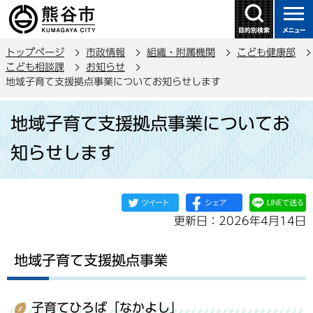
こ
の
ペ
トップページ
市政情報
組織・附属機関
こども健康部
ー
こども相談課
お知らせ
ジ
地域子育て支援拠点事業についてお知らせします
の
本
先
地域子育て支援拠点事業についてお
文
頭
こ
で
知らせします
こ
す
か
ら
更新日：2026年4月14日
地域子育て支援拠点事業
子育てひろば「なかよし」