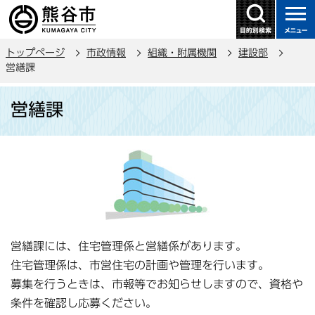
こ
の
ペ
トップページ
市政情報
組織・附属機関
建設部
ー
営繕課
ジ
本
の
営繕課
文
先
こ
頭
こ
で
か
す
ら
営繕課には、住宅管理係と営繕係があります。
住宅管理係は、市営住宅の計画や管理を行います。
募集を行うときは、市報等でお知らせしますので、資格や
条件を確認し応募ください。