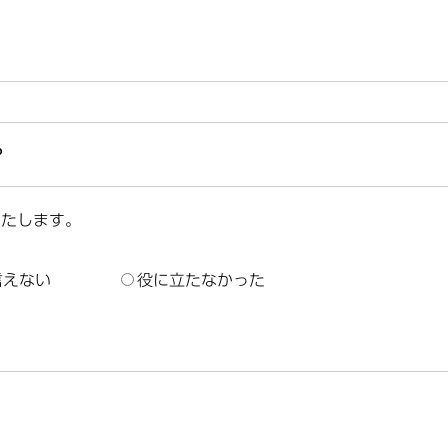
？
いたします。
言えない
役に立たなかった