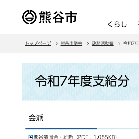
こ
の
ペ
くらし
ー
ジ
トップページ
熊谷市議会
政務活動費
令和7
の
先
頭
本
で
文
令和7年度支給分
す
こ
こ
か
ら
会派
熊谷清風会・維新（PDF：1,085KB）