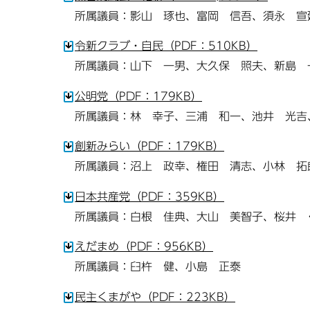
所属議員：影山 琢也、富岡 信吾、須永 宣
令新クラブ・自民（PDF：510KB）
所属議員：山下 一男、大久保 照夫、新島 
公明党（PDF：179KB）
所属議員：林 幸子、三浦 和一、池井 光吉
創新みらい（PDF：179KB）
所属議員：沼上 政幸、権田 清志、小林 拓
日本共産党（PDF：359KB）
所属議員：白根 佳典、大山 美智子、桜井 
えだまめ（PDF：956KB）
所属議員：臼杵 健、小島 正泰
民主くまがや（PDF：223KB）