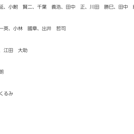
延、小鮒 賢二、千葉 義浩、田中 正、川田 勝巳、田中 
一英、小林 國章、出井 哲司
、江田 大助
朗
くるみ