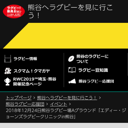
こ
熊谷へラグビーを見に行こ
の
ペ
う！
ー
ジ
の
先
頭
で
す
トップページ
熊谷へラグビーを見に行こう！
熊谷ラグビー応援団
イベント
2018年12月24日熊谷ラグビー場Aグラウンド「エディー・ジ
ョーンズラグビークリニックin熊谷」