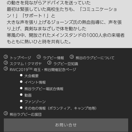
の動きを見ながらアドバイスを送っていた
最初は緊張していた高校生たちも、「コミュニケーショ
ン！」「サポート！」と
大きな声を張り上げるジョーンズ氏の熱血指導に、声を張
り上げ、真剣なまなざしで体を動かした
寒風の中、開放されたメインスタンドの1000人余の来場者
もともに熱いひと時を共有した。
トップページ
ラグビー情報
熊谷のラグビーについて
スクマム！クマガヤ
ラグビー豆知識
TM
RWC2019
埼玉・熊谷開催記念ページ
大会概要
イベント情報
熊谷ラグビー場試合情報
動画
ファンゾーン
その他の情報（ボランティア、キャンプ地等）
熊谷ラグビー応援団
お問い合せ