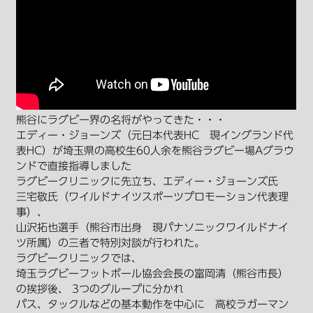
熊谷にラグビー界の名将がやってきた・・・
エディー・ジョーンズ（元日本代表HC 現イングランド代
表HC）が埼玉県の高校生60人余を熊谷ラグビー場Aグラウ
ンドで直接指導しました
ラグビークリニックに先立ち、エディー・ジョーンズ氏
三宅敬氏（ワイルドナイツスポーツプロモーション代表理
事）、
山沢拓也選手（熊谷市出身 現パナソニックワイルドナイ
ツ所属）の三者で特別対談が行われた。
ラグビークリニックでは、
埼玉ラグビーフットボール協会会長の富岡清（熊谷市長）
の挨拶後、 3つのグループに分かれ
パス、タックルなどの基本動作を中心に 高校ラガーマン