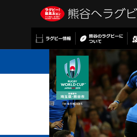
こ
熊谷へラグ
の
ペ
ー
ジ
の
先
頭
で
す