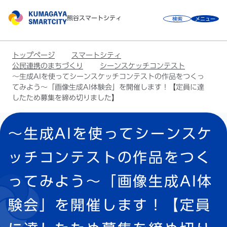
こ
熊谷スマートシティ
検索
メニュー
の
ペ
ー
トップページ
スマートシティ
ジ
公民連携のまちづくり
シーンスケッチコンテスト
の
～生成AIを使ってシーンスケッチコンテストの作品をつくっ
てみよう～「画像生成AI体験会」を開催します！【定員に達
先
したため募集を締め切りました】
頭
で
本
す
～生成AIを使ってシーンスケ
文
こ
ッチコンテストの作品をつく
こ
か
ってみよう～「画像生成AI体
ら
験会」を開催します！【定員