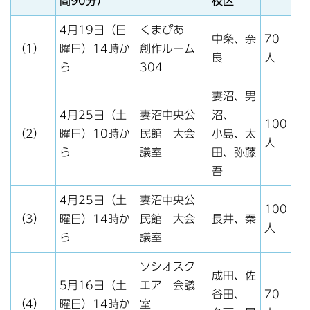
間90分）
校区
4月19日（日
くまぴあ
中条、奈
70
（1）
曜日）14時か
創作ルーム
良
人
ら
304
妻沼、男
4月25日（土
妻沼中央公
沼、
100
（2）
曜日）10時か
民館 大会
小島、太
人
ら
議室
田、弥藤
吾
4月25日（土
妻沼中央公
100
（3）
曜日）14時か
民館 大会
長井、秦
人
ら
議室
ソシオスク
成田、佐
5月16日（土
エア 会議
谷田、
70
（4）
曜日）14時か
室