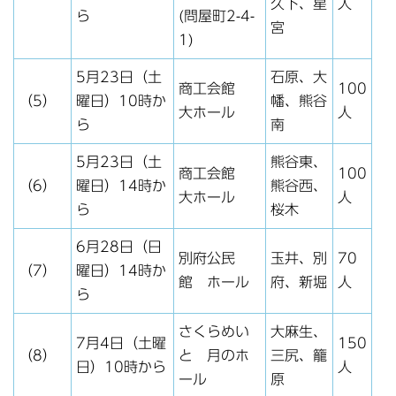
久下、星
人
ら
(問屋町2-4-
宮
1)
5月23日（土
石原、大
商工会館
100
（5）
曜日）10時か
幡、熊谷
大ホール
人
ら
南
5月23日（土
熊谷東、
商工会館
100
（6）
曜日）14時か
熊谷西、
大ホール
人
ら
桜木
6月28日（日
別府公民
玉井、別
70
（7）
曜日）14時か
館 ホール
府、新堀
人
ら
さくらめい
大麻生、
7月4日（土曜
150
（8）
と 月のホ
三尻、籠
日）10時から
人
ール
原