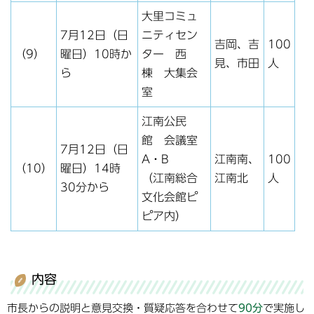
大里コミュ
7月12日（日
ニティセン
吉岡、吉
100
（9）
曜日）10時か
ター 西
見、市田
人
ら
棟 大集会
室
江南公民
館 会議室
7月12日（日
A・B
江南南、
100
（10）
曜日）14時
（江南総合
江南北
人
30分から
文化会館ピ
ピア内）
内容
市長からの説明と意見交換・質疑応答を合わせて
90分
で実施し