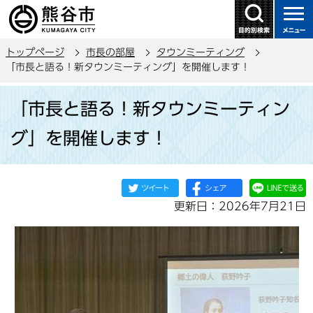
こ
の
ペ
トップページ
市長の部屋
タウンミーティング
ー
「市長と語る！新タウンミーティング」を開催します！
ジ
本
の
「市長と語る！新タウンミーティン
文
先
こ
頭
グ」を開催します！
こ
で
か
す
ら
更新日：2026年7月21日